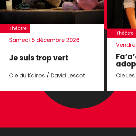
Théâtre
Théâtre
Samedi 5 décembre 2026
Vendred
Fa’a’
Je suis trop vert
adop
Cie du Kaïros / David Lescot
Cie Le