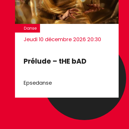
Danse
Jeudi 10 décembre 2026
20:30
Prélude – tHE bAD
Epsedanse