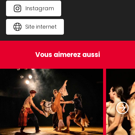
Instagram
Dramaturge
Mélanie Viau
Site internet
Interprètes
Simon Ampleman, Emile
Benazera, Juan Sebastian H. Correa,
Gabrielle Simard et Liane Thériault
Vous aimerez aussi
Répétitrice
Claude Bellemare
Compositeur musique originale et
environnement sonor
e Gabriel Vinuela
Pelletier (viñu-vinu)
Conceptrice lumière
Joëlle LeBlanc
Concepteur costumes
Jonathan Beaudoin