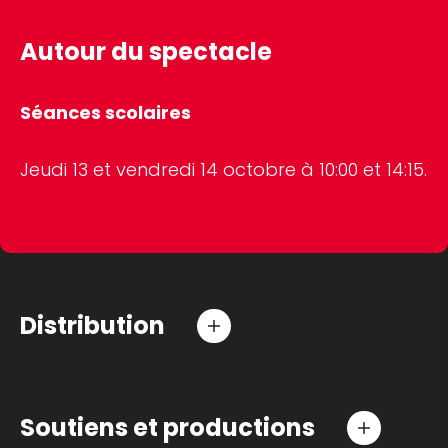
Autour du spectacle
Séances scolaires
Jeudi 13 et vendredi 14 octobre à 10:00 et 14:15.
Distribution
Conception, textes, musiques, chant et
piano
Manu Galure
Piano
Lorenzo Naccarato
Soutiens et productions
Jeu, son et lumière
Simon Chouf