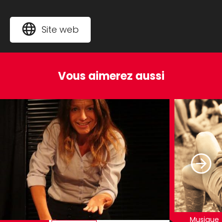
Production : Le Cachalot Mécanique, en
coproduction avec les JM France (avec le
Site web
soutien de la Sacem). Soutenu par la DRAC
Occitanie et la Région Occitanie.
Vous aimerez aussi
Musique