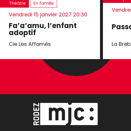
Théâtre
En famille
Vendred
Vendredi 15 janvier 2027
20:30
Fa’a’amu, l’enfant
Pass
adoptif
La Breb
Cie Les Affamés