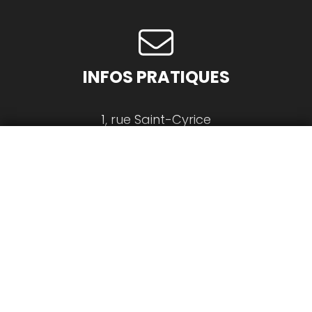
INFOS PRATIQUES
1, rue Saint-Cyrice
12000 Rodez
Tél.
05 65 67 01 13
CONTACTEZ-NOUS
LA LETTRE
DE LA MJC