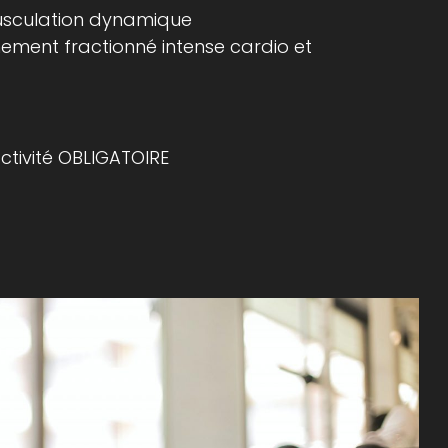
usculation dynamique
înement fractionné intense cardio et
'activité OBLIGATOIRE
n