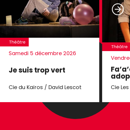
Théâtre
Théâtre
Samedi 5 décembre 2026
Vendred
Fa’a’
Je suis trop vert
adop
Cie du Kaïros / David Lescot
Cie Le