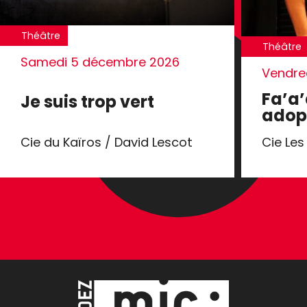
Théâtre
Théâtre
Samedi 5 décembre 2026
Vendred
Fa’a’
Je suis trop vert
adop
Cie du Kaïros / David Lescot
Cie Le