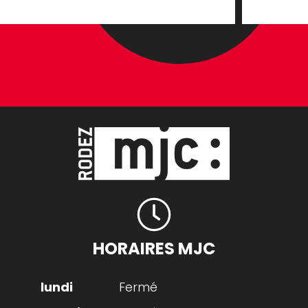
Showman
SALUT FINAL: LA LA LAND (Dance Remix) X-FELD
REMIX
HORAIRES MJC
Fermé