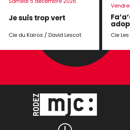
Samedi 5 décembre 2026
Vendred
Fa’a’
Je suis trop vert
adop
Cie du Kaïros / David Lescot
Cie Le