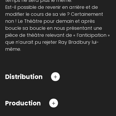
temps ne sera plus le même.
Est-il possible de revenir en arrière et de
modifier le cours de sa vie ? Certainement
non ! Le Théâtre pour demain et après
boucle sa boucle en nous présentant une
pièce de théâtre relevant de « l’anticipation »
que n’aurait pu rejeter Ray Bradbury lui-
même.
Distribution
Texte
Christophe Ribeyre
Mise en scène
Christophe Ribeyre, Quentin
Muller
Production
Jeu
Quentin Muller, Laurent Cornic, Stéphanie
Production
Compagnie Théâtre pour
Germain Caulet, Elsa Carrié, Didier Dulac